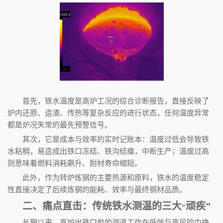
首先，铁水温度是高炉工况的综合诊断报告，直接反映了
炉内还原、造渣、传热等复杂反应的进行状态，任何温度异常
都是炉况失常的最先预警信号。
其次，它是成本与效率的实时记账本：温度过低会导致铁
水粘稠，易造成出铁口冻结、铁沟结瘤，中断生产；温度过高
则意味着燃料消耗飙升、耐材寿命缩短。
此外，作为转炉炼钢的主要热源和原料，铁水的温度稳定
性直接决定了后续炼钢的能耗、效率与最终钢材品质。
二、痛点直击：传统铁水测温的三大
顽疾
”
“
长期以来，高炉出铁口前的测温工作在低效与高风险中挣