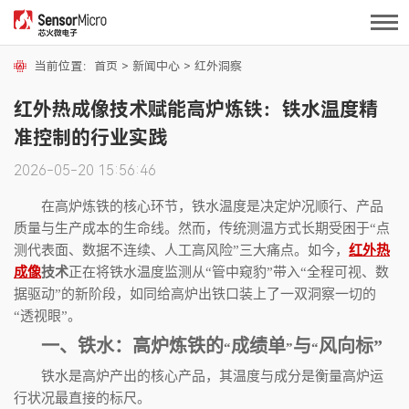
当前位置：
首页
>
新闻中心
>
红外洞察
红外热成像技术赋能高炉炼铁：铁水温度精
准控制的行业实践
2026-05-20 15:56:46
在高炉炼铁的核心环节，铁水温度是决定炉况顺行、产品
质量与生产成本的生命线。然而，传统测温方式长期受困于
“
点
测代表面、数据不连续、人工高风险
”
三大痛点。如今，
红外热
成像
技术
正在将铁水温度监测从
“
管中窥豹
”
带入
“
全程可视、数
据驱动
”
的新阶段，如同给高炉出铁口装上了一双洞察一切的
“
透视眼
”
。
一、铁水：高炉炼铁的
成绩单
与
风向标
”
“
”
“
铁水是高炉产出的核心产品，其温度与成分是衡量高炉运
行状况最直接的标尺。