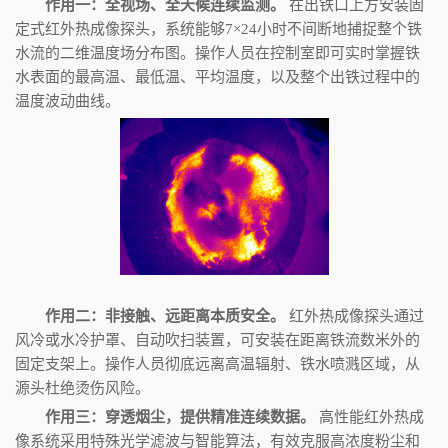
作用一：全视场、全天候连续监测。
在出铁口上方安装固
定式红外热成像探头，系统能够
7×24
小时不间断地捕捉整个铁
水流的二维温度场分布图。操作人员在控制室即可实时掌握铁
水表面的最高温、最低温、平均温度，以及整个出铁过程中的
温度波动曲线。
作用二：非接触、远距离本质安全。
红外热成像探头通过
风冷或水冷护罩、自动吹扫装置，可安装在距离铁流数米外的
固定支架上。操作人员彻底远离高温辐射、铁水喷溅区域，从
源头杜绝烫伤风险。
作用三：穿透烟尘，提供精准连续数据。
高性能红外热成
像系统采用特殊光学滤波与智能算法，有效克服高浓度粉尘和