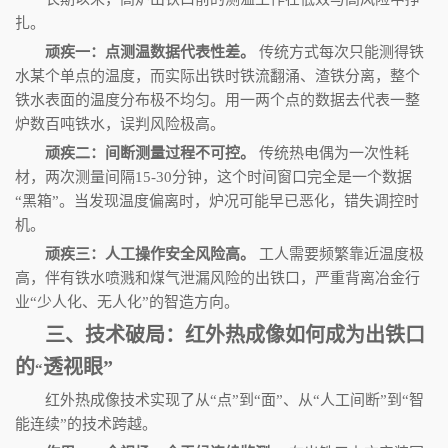
扎。
顽疾一：点测温数据代表性差。
传统方式每次只能测得铁
水某个单点的温度，而实际出铁时铁流翻涌、渣铁分离，整个
铁水表面的温度分布极不均匀。用一两个点的数据去代表一整
炉数百吨铁水，误判风险极高。
顽疾二：间断测量过程不可控。
传统热电偶为一次性耗
材，两次测量间隔
15-30
分钟，这个时间窗口完全是一个数据
“
黑箱
”
。当发现温度偏离时，炉况可能早已恶化，错失调控时
机。
顽疾三：人工操作安全风险高。
工人需要频繁靠近温度极
高，伴有铁水喷溅和煤气泄漏风险的出铁口，严重背离冶金行
业
“
少人化、无人化
”
的智造方向。
三、技术破局：红外热成像如何成为出铁口
的
透视眼
”
“
红外热成像技术实现了从
“
点
”
到
“
面
”
、从
“
人工间断
”
到
“
智
能连续
”
的技术跨越。