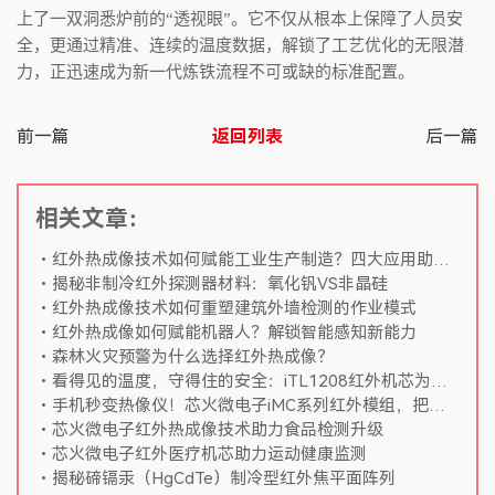
上了一双洞悉炉前的
“
透视眼
”
。它不仅从根本上保障了人员安
全，更通过精准、连续的温度数据，解锁了工艺优化的无限潜
力，正迅速成为新一代炼铁流程不可或缺的标准配置。
前一篇
返回列表
后一篇
相关文章：
红外热成像技术如何赋能工业生产制造？四大应用助力智能制造
揭秘非制冷红外探测器材料：氧化钒VS非晶硅
红外热成像技术如何重塑建筑外墙检测的作业模式
红外热成像如何赋能机器人？解锁智能感知新能力
森林火灾预警为什么选择红外热成像？
看得见的温度，守得住的安全：iTL1208红外机芯为煤场筑起“热感防火墙”
手机秒变热像仪！芯火微电子iMC系列红外模组，把黑夜和隐患看得清清楚楚
芯火微电子红外热成像技术助力食品检测升级
芯火微电子红外医疗机芯助力运动健康监测
揭秘碲镉汞（HgCdTe）制冷型红外焦平面阵列