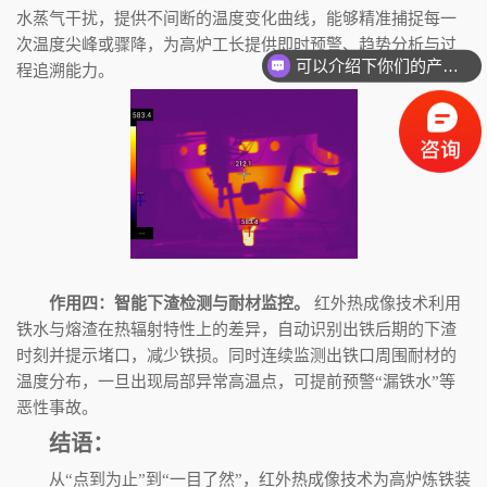
水蒸气干扰，提供不间断的温度变化曲线，能够精准捕捉每一
次温度尖峰或骤降，为高炉工长提供即时预警、趋势分析与过
可以介绍下你们的产品么
程追溯能力。
作用四：智能下渣检测与耐材监控。
红外热成像技术利用
铁水与熔渣在热辐射特性上的差异，自动识别出铁后期的下渣
时刻并提示堵口，减少铁损。同时连续监测出铁口周围耐材的
温度分布，一旦出现局部异常高温点，可提前预警
“
漏铁水
”
等
恶性事故。
结语：
从
“
点到为止
”
到
“
一目了然
”
，红外热成像技术为高炉炼铁装