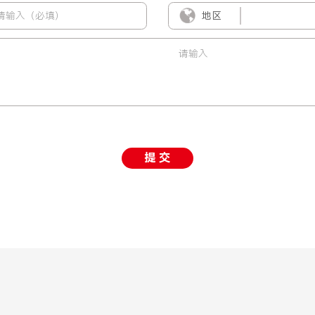
地区
提 交