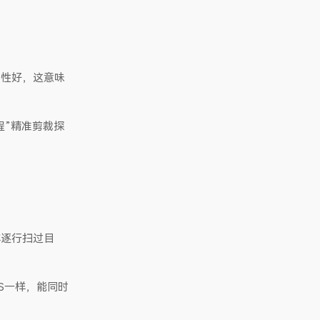
匀性好，这意味
程”精准剪裁探
样逐行扫过目
OS一样，能同时