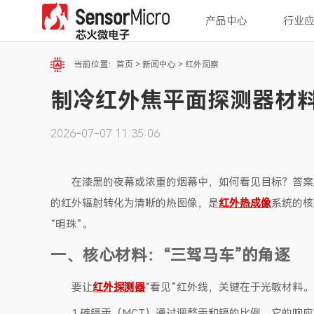
产品中心
行业
当前位置：
首页
>
新闻中心
>
红外洞察
制冷红外焦平面探测器材
2026-07-07 11:35:06
在漆黑的夜幕或浓重的烟幕中，如何看见目标？答案
的红外辐射转化为清晰的热图像，是
红外热成像
系统的核
“明珠”。
一、核心材料：“三驾马车”的角逐
要让
红外探测器
“看见”红外线，关键在于光敏材料
1.碲镉汞（MCT）通过调整汞和镉的比例，它的