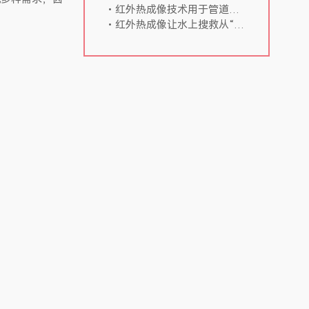
红外热成像技术用于管道安全检测的应用与优势
红外热成像让水上搜救从“大海捞针”变成“精准锁定”