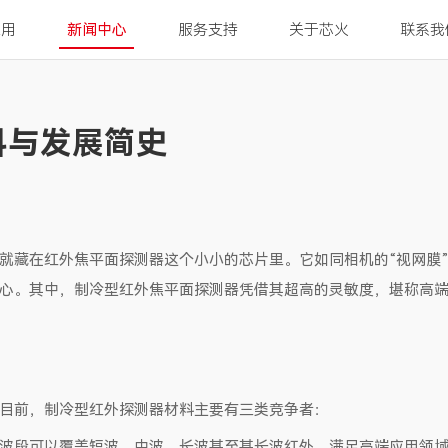
应用
新闻中心
服务支持
关于芯火
联系我
料与发展简史
就藏在红外焦平面探测器这个小小的芯片里。它如同相机的“视网膜
心。其中，制冷型红外焦平面探测器凭借其超高的灵敏度，堪称高
。目前，制冷型红外探测器材料主要有三类竞争者：
响应波段可以覆盖短波、中波、长波甚至甚长波红外，满足高端应用领