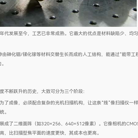
世纪50年代发展至今，工艺已非常成熟。它最大的优点是材料缺陷少、均
。这种由砷化铟/锑化镓等材料交替生长而成的人工结构，能通过“能带工
向。
度不断跃升的历史，大致可分为三个阶段：
为了成像，必须配合复杂的光机扫描机构，让这条“线”像扫描仪一
统。
了二维面阵（如320×256、640×512像素）。它像相机的CM
更高，比扫描型焦平面的速度更快，其成本也更高。