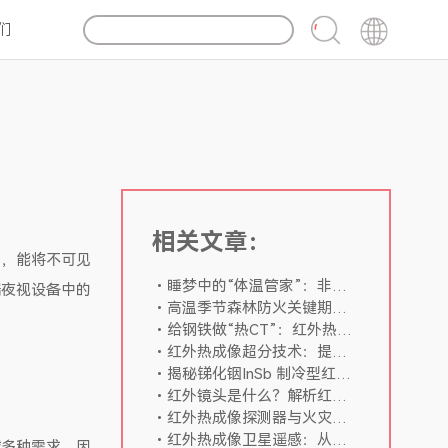
们
相关文章：
”，能将不可见
睡梦中的“体温管家”：非制冷红外模组在睡眠健康监测中的应用
端夜视设备中的
高温季节森林防火关键期：芯火微电子iNT网络红外机芯助力火灾早期监测
给钢铁做“热CT”：红外热成像如何守护高温冶金
红外热成像超分技术：提升红外图像细节表现
揭秘锑化铟InSb 制冷型红外焦平面阵列
红外镜头是什么？解析红外热成像系统中的关键光学组件
红外热成像探测器与火灾探测器的区别
红外热成像卫星遥感：从热信息感知到空间观测
域多种需求，因