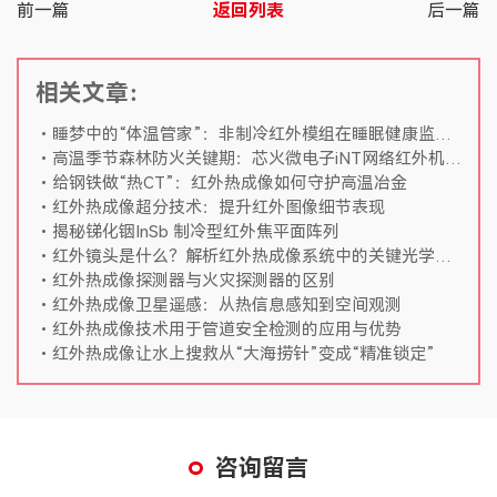
前一篇
返回列表
后一篇
相关文章：
睡梦中的“体温管家”：非制冷红外模组在睡眠健康监测中的应用
高温季节森林防火关键期：芯火微电子iNT网络红外机芯助力火灾早期监测
给钢铁做“热CT”：红外热成像如何守护高温冶金
红外热成像超分技术：提升红外图像细节表现
揭秘锑化铟InSb 制冷型红外焦平面阵列
红外镜头是什么？解析红外热成像系统中的关键光学组件
红外热成像探测器与火灾探测器的区别
红外热成像卫星遥感：从热信息感知到空间观测
红外热成像技术用于管道安全检测的应用与优势
红外热成像让水上搜救从“大海捞针”变成“精准锁定”
咨询留言