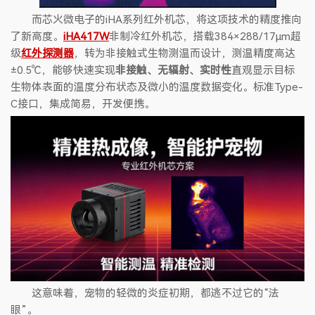
而芯火微电子的iHA系列红外机芯，将这项技术的精度推向
了新高度。
iHA417W
非制冷红外机芯，搭载384×288/17μm超
级
红外探测器
，转为非接触式生物测温而设计，测温精度高达
±0.5℃，能够快速实现
非接触、无辐射、实时性
直观显示目标
生物体表面的温度分布状态及微小的温度数据变化。标准Type-
C接口，集成简易，开发便携。
这意味着，宠物的轻微的炎症初期，都逃不过它的“法
眼”。