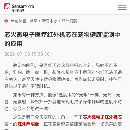
当前位置：
首页
>
新闻中心
>
红外洞察
芯火微电子医疗红外机芯在宠物健康监测中
的应用
2026-07-08 15:38:30
养宠物的你，是否经历过这样的揪心时刻：猫咪不吃不
喝，狗狗走路一瘸一拐，却怎么都查不出原因？它们无法用语
言表达，甚至天性使然会隐藏疼痛。直到症状明显时，往往已
经错过了最佳干预时机。
如果有一种方法，能像“温度版的X光眼”一样，无痛、无
创、无辐射，轻松扫一扫就能发现毛孩子身体哪里的温度不对
劲，你会不会想试一试？
这就是我们今天要聊的主角——基于
芯火微电子
红外机芯
技术的
红外热成像
，正在宠物健康监测领域掀起一场无声的变