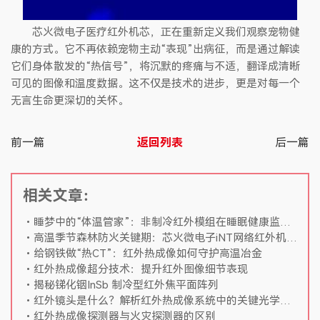
芯火微电子医疗红外机芯，正在重新定义我们观察宠物健
康的方式。它不再依赖宠物主动“表现”出病征，而是通过解读
它们身体散发的“热信号”，将沉默的疼痛与不适，翻译成清晰
可见的图像和温度数据。这不仅是技术的进步，更是对每一个
无言生命更深切的关怀。
前一篇
返回列表
后一篇
相关文章：
睡梦中的“体温管家”：非制冷红外模组在睡眠健康监测中的应用
高温季节森林防火关键期：芯火微电子iNT网络红外机芯助力火灾早期监测
给钢铁做“热CT”：红外热成像如何守护高温冶金
红外热成像超分技术：提升红外图像细节表现
揭秘锑化铟InSb 制冷型红外焦平面阵列
红外镜头是什么？解析红外热成像系统中的关键光学组件
红外热成像探测器与火灾探测器的区别