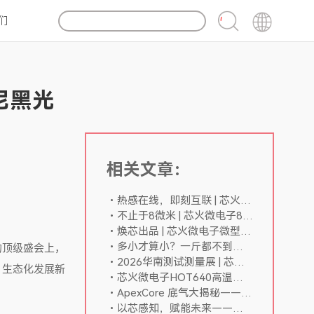
们
尼黑光
相关文章：
热感在线，即刻互联 | 芯火微电子iNT网络在线系列红外机芯正式发布
不止于8微米 | 芯火微电子8微米机芯全系就位
焕芯出品 | 芯火微电子微型640红外机芯iTL612 PLUS迭代而出！
多小才算小？一斤都不到！——芯火微电子HOT轻量化机芯系列热推中
的顶级盛会上，
2026华南测试测量展 | 芯火微电子携ApexCore核心产品亮相
、生态化发展新
芯火微电子HOT640高温中波制冷红外机芯轻量化解决方案推介——轻盈由我，尽在掌握！
ApexCore 底气大揭秘——超清成像
以芯感知，赋能未来——芯火微电子重磅亮相九峰山论坛