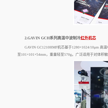
2.GAVIN GCH
系列高温中波制冷
红外机芯
GAVIN GC1210HMF
机芯基于
1280
×
1024/10
μ
m
高温
至
101
×
101
×
54mm
，重量轻至
570g
。广泛适用于对体积敏