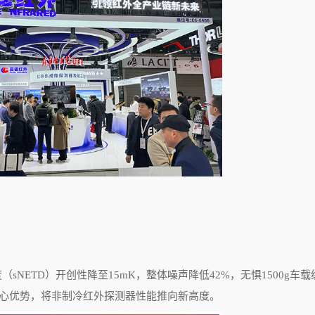
度（
sNETD
）开创性降至
15mK
，整体噪声降低
42%
，无惧
1500g
车载
核心优势，将非制冷红外探测器性能推向新高度。