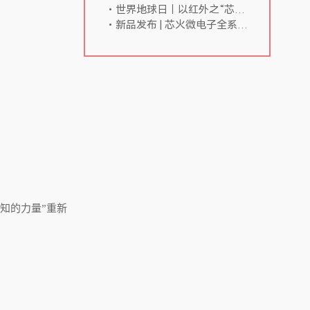
世界地球日｜以红外之“芯”，守护地球万物生机
新品发布 | 芯火微电子全系列HOT制冷红外组件——更多规格型号，更多核芯选择
知的力量”重新