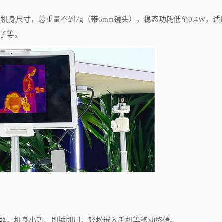
致机身尺寸，总重量不到
7g
（带
6mm
镜头），稳态功耗低至
0.4W
，适
子等。
器，机身小巧、即插即用，轻松嵌入手机等移动终端。