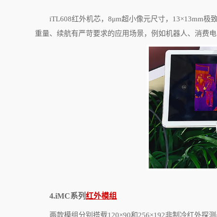
iTL608
红外机芯，
8
μ
m
超小像元尺寸，
13
×
13mm
极
重量、续航有严苛要求的应用场景，例如机器人、消费电
4.iMC
系列
红外模组
两款模组分别搭载
120
×
90
和
256
×
192
非制冷红外探测