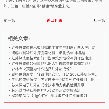
与多技术融合的推进，这一技术将为桥梁健康监测带来更多可
能，让每一座桥梁都能“健康”地承载未来。
前一篇
返回列表
后一篇
相关文章：
红外热成像技术如何赋能工业生产制造？四大应用助力智能制造
揭秘非制冷红外探测器材料：氧化钒VS非晶硅
红外热成像技术如何重塑建筑外墙检测的作业模式
红外热成像如何赋能机器人？解锁智能感知新能力
森林火灾预警为什么选择红外热成像？
看得见的温度，守得住的安全：iTL1208红外机芯为煤场筑起“热感防火墙”
手机秒变热像仪！芯火微电子iMC系列红外模组，把黑夜和隐患看得清清楚楚
芯火微电子红外热成像技术助力食品检测升级
芯火微电子红外医疗机芯助力运动健康监测
揭秘碲镉汞（HgCdTe）制冷型红外焦平面阵列