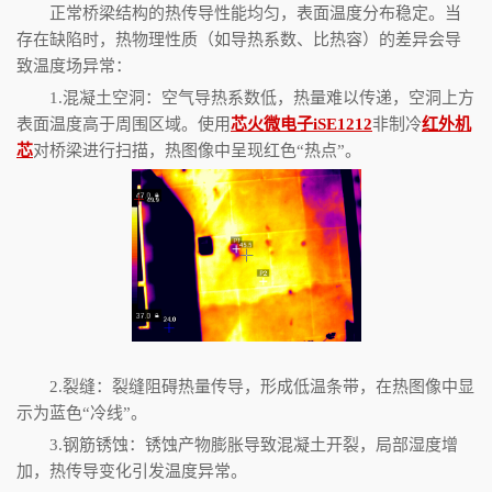
正常桥梁结构的热传导性能均匀，表面温度分布稳定。当
存在缺陷时，热物理性质（如导热系数、比热容）的差异会导
致温度场异常：
1.
混凝土空洞：空气导热系数低，热量难以传递，空洞上方
表面温度高于周围区域。使用
芯火微电子
iSE1212
非制冷
红外机
芯
对桥梁进行扫描，
热图像中呈现红色“热点”。
2.
裂缝：裂缝阻碍热量传导，形成低温条带，在热图像中显
示为蓝色“冷线”。
3.
钢筋锈蚀：锈蚀产物膨胀导致混凝土开裂，局部湿度增
加，热传导变化引发温度异常。