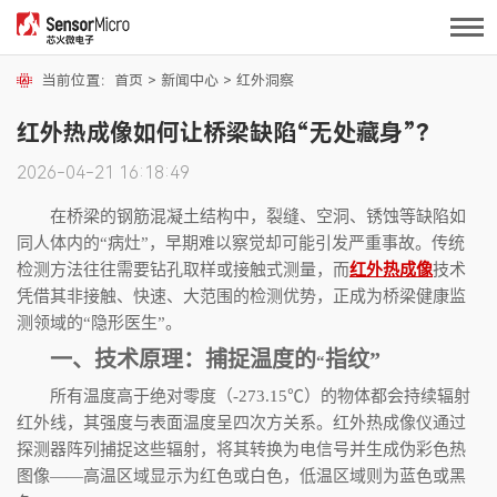
当前位置：
首页
>
新闻中心
>
红外洞察
红外热成像如何让桥梁缺陷“无处藏身”？
2026-04-21 16:18:49
在桥梁的钢筋混凝土结构中，裂缝、空洞、锈蚀等缺陷如
同人体内的“病灶”，早期难以察觉却可能引发严重事故。传统
检测方法往往需要钻孔取样或接触式测量，而
红外热成像
技术
凭借其非接触、快速、大范围的检测优势，正成为桥梁健康监
测领域的“隐形医生”。
一、技术原理：捕捉温度的
指纹
”
“
所有温度高于绝对零度（
-273.15
℃）的物体都会持续辐射
红外线，其强度与表面温度呈四次方关系。红外热成像仪通过
探测器阵列捕捉这些辐射，将其转换为电信号并生成伪彩色热
图像——高温区域显示为红色或白色，低温区域则为蓝色或黑