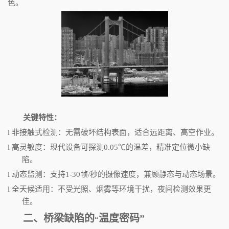
色。
关键特性：
l
非接触式检测：无需破坏结构表面，适合远距离、高空作业。
l
高灵敏度：现代设备可探测
0.05
℃的温差，精准定位微小缺
陷。
l
动态监测：支持
1-30
帧
/
秒的摄像速度，兼顾静态与动态场景。
l
全天候适用：不受光照、烟雾等环境干扰，夜间检测效果更
佳。
二、桥梁缺陷的
温度密码
”
“