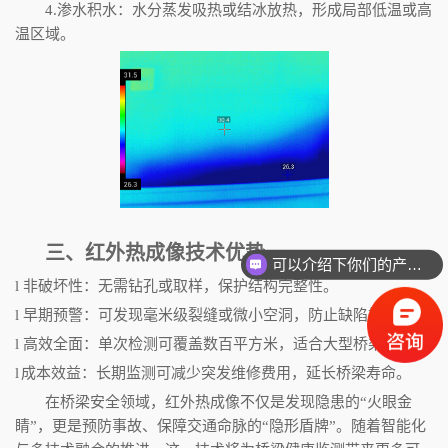
4.
渗水积水：水分蒸发吸热或结冰放热，形成局部低温或高
温区域。
三、红外热成像技术优势
可以介绍下你们的产品么
l
非破坏性：无需钻孔或取样，保护结构完整性。
l
早期预警：可发现毫米级裂缝或微小空洞，防止缺陷扩大。
l
高效全面：单次检测可覆盖数百平方米，适合大型桥梁。
l
成本效益：长期监测可减少突发维修费用，延长桥梁寿命。
在桥梁安全领域，红外热成像不仅是发现隐患的“火眼金
睛”，更是预防事故、保障交通命脉的“隐形盾牌”。随着智能化